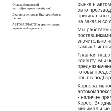
рынка и автом
Оплата банковской
картой(интернет эквайринг)
авто произво
Доставка по городу Екатеринбург и
оригинальных,
России
на заказ и со
АВТОЗАПЧАСТИ и другие товары
первой необходимости
Мы работаем 
поставщиками
значительно н
самых быстрых
Главная наша
клиенту. Мы н
предназначен
готовы предо
опыт в подбор
Корпоративно
автокомплекс
- наличие пр
Корее, Влади
минимальные 